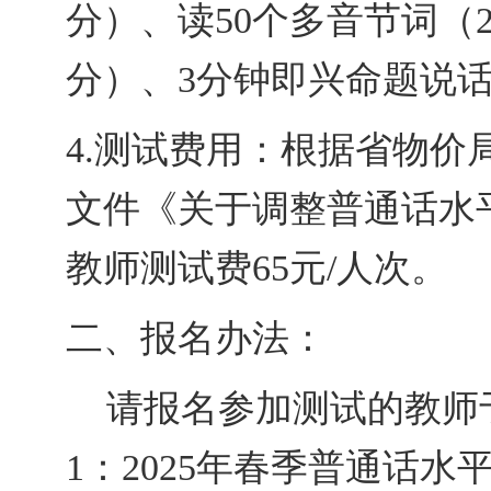
分
）
、读
50个多音节词
（
分
）
、
3
分钟
即兴
命题
说
4.测试费
用：
根据省物价
文件《关于调整普通话水
教师测试费65元/人次。
二、报名办法：
请
报名
参加测试的教师
1
：
202
5
年
春
季普通话水